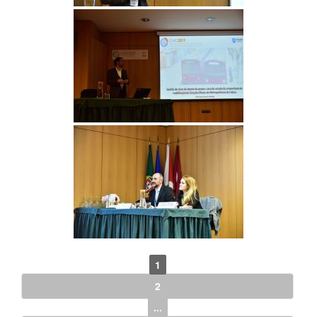
1
2
...