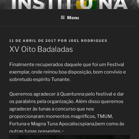
Saltar
INSTITUNA
Tuna Mista do Politécnico de Leiria
para
Menu
o
conteúdo
PUBLICADO
11 DE ABRIL DE 2017
POR
JOEL RODRIGUES
EM
XV Oito Badaladas
Finalmente recuperados daquele que foi um Festival
exemplar, onde reinou boa disposição, bom convívio e
sobretudo espírito Tunante.
Queremos agradecer à Quantunna pelo festival e dar
os parabéns pela organização. Além disso queremos
agradecer às tunas a concurso que nos
proporcionaram momentos magníficos, TMUM,
Fortuna e Magna Tuna Apocaliscspiana,bem como às
outras tunas presentes.~