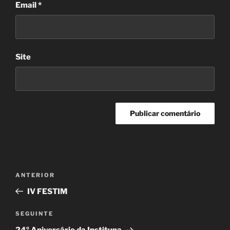
Email
*
Site
Navegação
Conteúdo
ANTERIOR
de
anterior
IV FESTIM
artigos
Conteúdo
SEGUINTE
seguinte