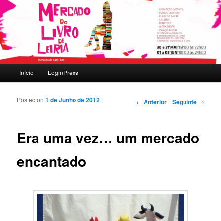
Mais um site Sites IPLEIRIA
Mercado do Livro
Menu principal
Início
LoginPress
Saltar para o conteúdo primário
Saltar para o conteúdo secundário
Posted on
1 de Junho de 2012
Navegação de artigos
←
Anterior
Seguinte
→
Era uma vez… um mercado
encantado