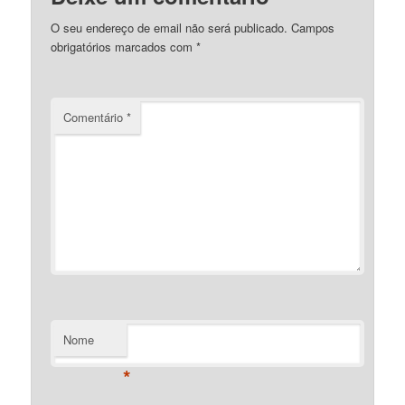
O seu endereço de email não será publicado.
Campos
obrigatórios marcados com
*
Comentário
*
Nome
*