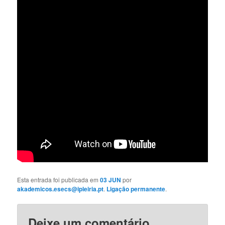
Esta entrada foi publicada em
03 JUN
por
akademicos.esecs@ipleiria.pt
.
Ligação permanente
.
Deixe um comentário