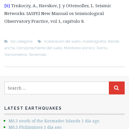
[6]
Trnkoczy, A., Havskov, J. y Ottemoller, L. Seismic
Networks. IASPEI New Manual os Seismological
Observatory Practice, vol 1, capítulo 8.
Sin categoría
Aceleración del suelo
,
Acelerógrafos
,
Banda
ancha
,
Comportamiento del suelo
,
Monitoreo sísmico
,
Sismo
,
Sismómetros
,
Terremoto
LATEST EARTHQUAKES
M6.3 south of the Kermadec Islands 1 día ago
M6.3 Philippines 1 día ago