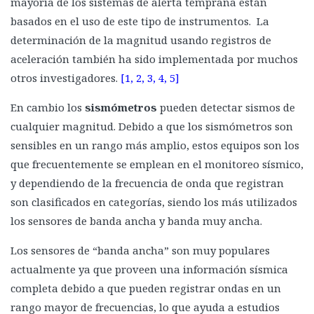
mayoría de los sistemas de alerta temprana están
Aisladores de base
basados en el uso de este tipo de instrumentos. La
determinación de la magnitud usando registros de
Rodamientos de caucho y plomo
aceleración también ha sido implementada por muchos
Sistema de aislamiento deslizante esférico
otros investigadores.
[1, 2, 3, 4, 5]
Sistema con cojinetes de aire
En cambio los
sismómetros
pueden detectar sismos de
Sistema de placas oscilantes: Aislamiento de Alaska
cualquier magnitud. Debido a que los sismómetros son
Sistema de aislador de base cinemático
sensibles en un rango más amplio, estos equipos son los
Amortiguamiento en estructuras
que frecuentemente se emplean en el monitoreo sísmico,
Dispositivos de amortiguación
y dependiendo de la frecuencia de onda que registran
son clasificados en categorías, siendo los más utilizados
Amortiguadores viscosos
los sensores de banda ancha y banda muy ancha.
Amortiguadores de fricción
Los sensores de “banda ancha” son muy populares
Amortiguadores de deformación o de rendimiento metálico
actualmente ya que proveen una información sísmica
El poder del péndulo: Amortiguador de masa sintonizado
completa debido a que pueden registrar ondas en un
Corazón de roca: núcleo de hormigón
rango mayor de frecuencias, lo que ayuda a estudios