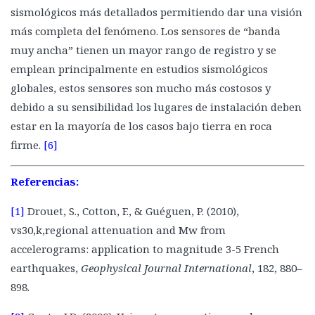
Capa de invisibilidad sísmica
sismológicos más detallados permitiendo dar una visión
Materiales novedosos
más completa del fenómeno. Los sensores de “banda
muy ancha” tienen un mayor rango de registro y se
Aleaciones de memoria de forma
emplean principalmente en estudios sismológicos
Biomateriales
globales, estos sensores son mucho más costosos y
Cartón
debido a su sensibilidad los lugares de instalación deben
Bricker
estar en la mayoría de los casos bajo tierra en roca
firme.
[6]
Refuerzo con fibras
Envolturas con fibras de carbono
Referencias:
Papel tapiz sísmico
[1]
Drouet, S., Cotton, F., & Guéguen, P. (2010),
Superando las dificultades sísmicas
vs30,k,regional attenuation and Mw from
La Torre Latinoamericana.
accelerograms: application to magnitude 3-5 French
La Torre Ejecutiva Pemex
earthquakes,
Geophysical Journal International
, 182, 880–
U.S. Bank Tower
898.
Torre Mayor