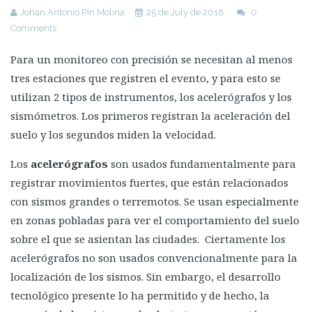
Johan Antonio Pin Molina
25 de July de 2018
0
Principales fallas tectónicas del planeta
Comments
La Falla de San Andreas
Para un monitoreo con precisión se necesitan al menos
Cinturón de Fuego del Pacífico
tres estaciones que registren el evento, y para esto se
Lago Kivu
utilizan 2 tipos de instrumentos, los acelerógrafos y los
Zona del Rift de Baikal
sismómetros. Los primeros registran la aceleración del
suelo y los segundos miden la velocidad.
La falla de Suswa
Hacer frente a los terremotos
Los
acelerógrafos
son usados fundamentalmente para
Riesgo Sísmico
registrar movimientos fuertes, que están relacionados
con sismos grandes o terremotos. Se usan especialmente
Vulnerabilidad: Errores del pasado
en zonas pobladas para ver el comportamiento del suelo
Apoyo de la Unión Europea en la Reducción de Riesgo de
sobre el que se asientan las ciudades. Ciertamente los
Desastres
acelerógrafos no son usados convencionalmente para la
Chile como ejemplo de reducción de riesgo sísmico
localización de los sismos. Sin embargo, el desarrollo
Resilencia en estructuras
tecnológico presente lo ha permitido y de hecho, la
Nuevas tecnologías