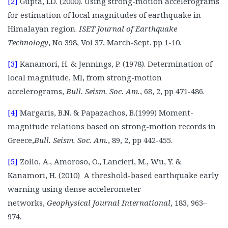
[2]
Gupta, I.D. (2000). Using strong-motion accelerograms
La Torre Taipei 101
for estimation of local magnitudes of earthquake in
Himalayan region.
ISET Journal of Earthquake
Torre Titanium, La Portada
Technology
, No 398, Vol 37, March-Sept. pp 1-10.
La Gran Torre Santiago
[3]
Kanamori, H. & Jennings, P. (1978). Determination of
local magnitude, Ml, from strong-motion
accelerograms,
Bull. Seism. Soc. Am.
, 68, 2, pp 471-486.
[4]
Margaris, B.N. & Papazachos, B.(1999) Moment-
magnitude relations based on strong-motion records in
Greece,
Bull. Seism. Soc. Am.
, 89, 2, pp 442-455.
[5]
Zollo, A., Amoroso, O., Lancieri, M., Wu, Y. &
Kanamori, H. (2010) A threshold-based earthquake early
warning using dense accelerometer
networks,
Geophysical Journal International
, 183, 963–
974.