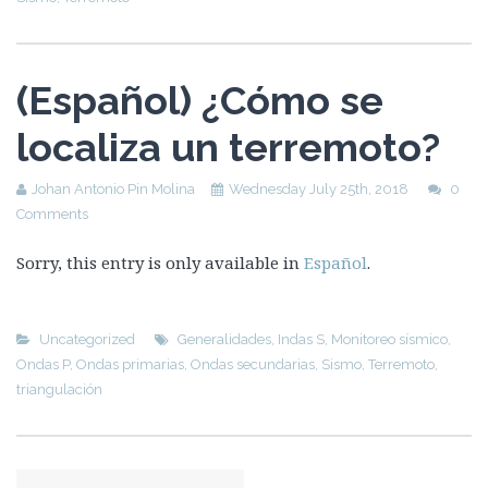
(Español) ¿Cómo se
localiza un terremoto?
Johan Antonio Pin Molina
Wednesday July 25th, 2018
0
Comments
Sorry, this entry is only available in
Español
.
Uncategorized
Generalidades
,
Indas S
,
Monitoreo sísmico
,
Ondas P
,
Ondas primarias
,
Ondas secundarias
,
Sismo
,
Terremoto
,
triangulación