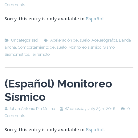
Comments
Sorry, this entry is only available in
Español
.
Uncategorized
Aceleración del suelo
,
Acelerógrafos
,
Banda
ancha
,
Comportamiento del suelo
,
Monitoreo sísmico
,
Sismo
,
Sismómetros
,
Terremoto
(Español) Monitoreo
Sísmico
Johan Antonio Pin Molina
Wednesday July 25th, 2018
0
Comments
Sorry, this entry is only available in
Español
.