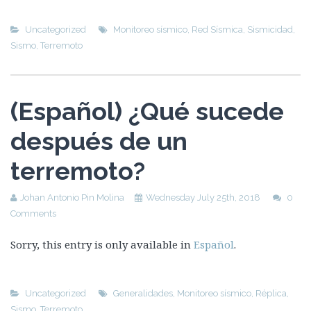
Uncategorized
Monitoreo sísmico
,
Red Sísmica
,
Sismicidad
,
Sismo
,
Terremoto
(Español) ¿Qué sucede
después de un
terremoto?
Johan Antonio Pin Molina
Wednesday July 25th, 2018
0
Comments
Sorry, this entry is only available in
Español
.
Uncategorized
Generalidades
,
Monitoreo sísmico
,
Réplica
,
Sismo
,
Terremoto