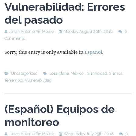
Vulnerabilidad: Errores
del pasado
Johan Antonio Pin Molina
Monday August 20th, 2018
0
Comments
Sorry, this entry is only available in
Español
.
Uncategorized
Losa plana
,
México
,
,
Sismicidad
,
Sismos
,
Terremoto
,
Vulnerabilidad
(Español) Equipos de
monitoreo
Johan Antonio Pin Molina
Wednesday July 25th, 2018
0