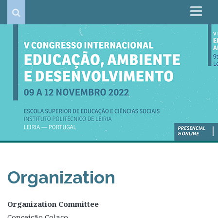
About V CIEAD
Organization
General Program
Key Dates
Call for papers
Registration
Contacts
Organization
Organization Committee
Conceição Colaço