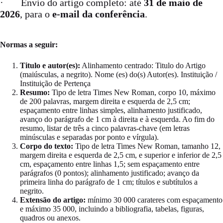
· Envio do artigo completo: até
31 de maio de
2026
, para o
e-mail da conferência
.
Normas a seguir:
Titulo e autor(es):
Alinhamento centrado: Titulo do Artigo
(maiúsculas, a negrito). Nome (es) do(s) Autor(es). Instituição /
Instituição de Pertença
Resumo:
Tipo de letra Times New Roman, corpo 10, máximo
de 200 palavras, margem direita e esquerda de 2,5 cm;
espaçamento entre linhas simples, alinhamento justificado,
avanço do parágrafo de 1 cm à direita e à esquerda. Ao fim do
resumo, listar de três a cinco palavras-chave (em letras
minúsculas e separadas por ponto e vírgula).
Corpo do texto:
Tipo de letra Times New Roman, tamanho 12,
margem direita e esquerda de 2,5 cm, e superior e inferior de 2,5
cm, espaçamento entre linhas 1,5; sem espaçamento entre
parágrafos (0 pontos); alinhamento justificado; avanço da
primeira linha do parágrafo de 1 cm; títulos e subtítulos a
negrito.
Extensão do artigo:
mínimo 30 000 carateres com espaçamento
e máximo 35 000, incluindo a bibliografia, tabelas, figuras,
quadros ou anexos.