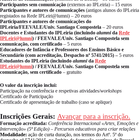
Participantes sem comunicação
(externos ao IPLeiria) – 15 euros
Participantes e autores de comunicações
(antigos alunos do IPLeiria
registados na Rede IPLeiri@lumni) – 20 euros
Participantes e autores de comunicações do
IPLeiria/FEEVALE/Univ. Santiago Compostela
– 20 euros
Docentes e Estudantes do IPLeiria (incluindo
alumni
da
Rede
IPLeiri@lumni
) / FEEVALE/Univ. Santiago Compostela sem
comunicação, com certificado
– 5 euros
Educadores de Infância e Professores dos Ensinos Básico e
Secundário (com acreditação, Despacho nº 5741/2015) –
5 euros
Estudantes do IPLeiria (incluindo
alumni
da
Rede
IPLeiri@lumni
)
/ FEEVALE/Univ. Santiago Compostela sem
comunicação, sem certificado
– gratuito
O valor da inscrição inclui:
Participação na conferência e respetivas atividades/
workshops
Certificado de Participação
Certificado de apresentação de trabalho (caso se aplique)
Inscrições Gerais:
Avançar para a inscrição.
Formação acreditada:
Conferência Internacional «Artes, Emoções e
Intervenção» (5ª Edição) – Percursos educativos para criar relações
Modalidade:
ação de curta duração, nos termos do Artº. 5º do