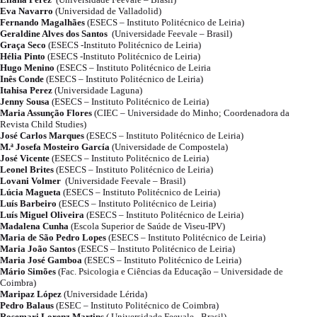
Eva Navarro
(Universidad de Valladolid)
Fernando Magalhães
(ESECS – Instituto Politécnico de Leiria)
Geraldine Alves dos Santos
(Universidade Feevale – Brasil)
Graça Seco
(ESECS -Instituto Politécnico de Leiria)
Hélia Pinto
(ESECS -Instituto Politécnico de Leiria)
Hugo Menino
(ESECS – Instituto Politécnico de Leiria
Inês Conde
(ESECS – Instituto Politécnico de Leiria)
Itahisa Perez
(Universidade Laguna)
Jenny Sousa
(ESECS – Instituto Politécnico de Leiria)
Maria Assunção Flores
(CIEC – Universidade do Minho; Coordenadora da
Revista Child Studies)
José Carlos Marques
(ESECS – Instituto Politécnico de Leiria)
M.ª Josefa Mosteiro García
(Universidade de Compostela)
José Vicente
(ESECS – Instituto Politécnico de Leiria)
Leonel Brites
(ESECS – Instituto Politécnico de Leiria)
Lovani Volmer
(Universidade Feevale – Brasil)
Lúcia Magueta
(ESECS – Instituto Politécnico de Leiria)
Luís Barbeiro
(ESECS – Instituto Politécnico de Leiria)
Luís Miguel Oliveira
(ESECS – Instituto Politécnico de Leiria)
Madalena Cunha
(Escola Superior de Saúde de Viseu-IPV)
Maria de São Pedro Lopes
(ESECS – Instituto Politécnico de Leiria)
Maria João Santos
(ESECS – Instituto Politécnico de Leiria)
Maria José Gamboa
(ESECS – Instituto Politécnico de Leiria)
Mário Simões
(Fac. Psicologia e Ciências da Educação – Universidade de
Coimbra)
Maripaz López
(Universidade Lérida)
Pedro Balaus
(ESEC – Instituto Politécnico de Coimbra)
Rosemari Lorenz Martins
( Universidade Feevale– Brasil)