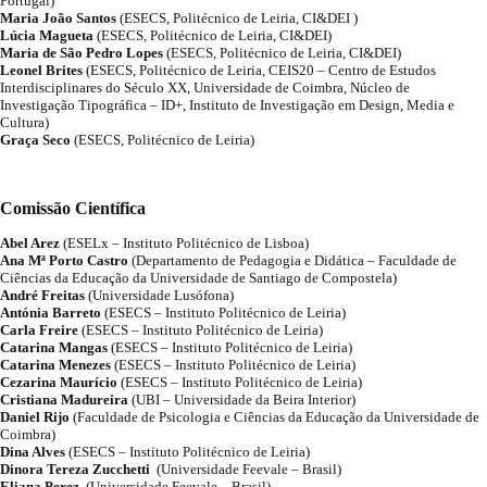
Portugal)
Maria João Santos
(ESECS, Politécnico de Leiria, CI&DEI )
Lúcia Magueta
(ESECS, Politécnico de Leiria, CI&DEI)
Maria de São Pedro Lopes
(ESECS, Politécnico de Leiria, CI&DEI)
Leonel Brites
(ESECS, Politécnico de Leiria, CEIS20 – Centro de Estudos
Interdisciplinares do Século XX, Universidade de Coimbra, Núcleo de
Investigação Tipográfica – ID+, Instituto de Investigação em Design, Media e
Cultura)
Graça Seco
(ESECS, Politécnico de Leiria)
Comissão Científica
Abel Arez
(ESELx – Instituto Politécnico de Lisboa)
Ana Mª Porto Castro
(Departamento de Pedagogia e Didática – Faculdade de
Ciências da Educação da Universidade de Santiago de Compostela)
André Freitas
(Universidade Lusófona)
Antónia Barreto
(ESECS – Instituto Politécnico de Leiria)
Carla Freire
(ESECS – Instituto Politécnico de Leiria)
Catarina Mangas
(ESECS – Instituto Politécnico de Leiria)
Catarina Menezes
(ESECS – Instituto Politécnico de Leiria)
Cezarina Maurício
(ESECS – Instituto Politécnico de Leiria)
Cristiana Madureira
(UBI – Universidade da Beira Interior)
Daniel Rijo
(Faculdade de Psicologia e Ciências da Educação da Universidade de
Coimbra)
Dina Alves
(ESECS – Instituto Politécnico de Leiria)
Dinora Tereza Zucchetti
(Universidade Feevale – Brasil)
Eliana Perez
(Universidade Feevale – Brasil)