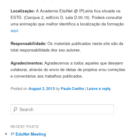
Localização:
A Academia EduNet @ IPLeiria fica situada na
ESTG (Campus 2, edifício D, sala
D.00.10
). Poderá consultar
uma animação que melhor identifica a localização da formação
aqui
.
Responsabilidade:
Os materiais publicados neste site são da
total responsabilidade dos seu autores.
Agradecimentos:
Agradecemos a todos aqueles que desejem
colaborar, através do envio de ideias de projetos e/ou correções
e comentários aos trabalhos publicados.
Posted on
August 2, 2013
by
Paulo Coelho
|
Leave a reply
S
e
a
r
RECENT POSTS
c
1º EduNet Meeting
h