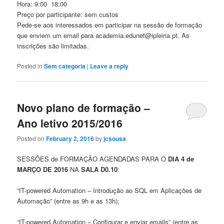
Hora: 9:00 ­ 18:00
Preço por participante: sem custos
Pede-se aos interessados em participar na sessão de formação
que enviem um email para academia.edunet@ipleiria.pt. As
inscrições são limitadas.
Posted in
Sem categoria
|
Leave a reply
Novo plano de formação –
Ano letivo 2015/2016
Posted on
February 2, 2016
by
jcsousa
SESSÕES de FORMAÇÃO AGENDADAS PARA O
DIA 4 de
MARÇO DE 2016
NA
SALA D0.10
:
“IT-powered Automation – Introdução ao SQL em Aplicações de
Automação” (entre as 9h e as 13h);
“IT-powered Automation – Configurar e enviar emails” (entre as