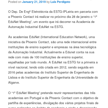
Posted on
January 21, 2019
by
Luís Perdigoto
O Dep. De Engª Eletrotécnia da ESTG-IPLeiria em parceria com
a Phoenix Contact irá realizar no próximo dia 28 de janeiro o “1º
EduNet Meeting”, um evento que irá decorrer na Academia de
Automação Industrial EduNet na ESTG.
As academias EduNet (International Education Network), uma
iniciativa da Phoenix Contact, são uma rede internacional entre
instituições de ensino superior e empresas na área tecnológica
da Automação Industrial. Actualmente a Edunet conta na sua
rede com mais de 100 instituições de ensino superior,
espalhadas por todo mundo. A EduNet na ESTG foi a primeira a
nível nacional, tendo sido criada em 2012, sendo seguida em
2016 pelas academias do Instituto Superior de Engenharia de
Lisboa e do Instituto Superior de Engenharia da Universidade do
Algarve.
O “1º EduNet Meeting” pretende reunir representantes das três
academias em Portugal e da Phoenix Contact com o objetivo de
partilha de experiências, divulgação dos vários projetos finais de
curso realizados no âmbito da academia e ainda a dinamização