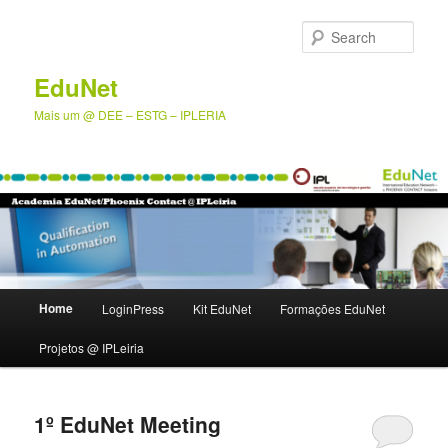
Skip
Skip
to
to
Sear
primary
secondary
content
content
EduNet
Mais um @ DEE – ESTG – IPLERIA
Main
Home
LoginPress
Kit EduNet
Formações EduNet
menu
Projetos @ IPLeiria
1º EduNet Meeting