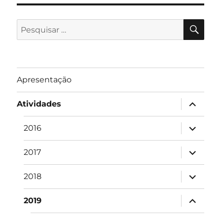
PES
Pesquisar
por:
Apresentação
expandir
Atividades
submen
expandir
2016
submen
expandir
2017
submen
expandir
2018
submen
expandir
2019
submen