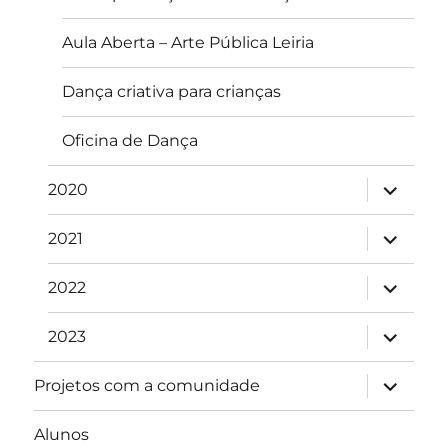
Aula Aberta – Arte Pública Leiria
Dança criativa para crianças
Oficina de Dança
expandir
2020
submen
expandir
2021
submen
expandir
2022
submen
expandir
2023
submen
expandir
Projetos com a comunidade
submen
Alunos