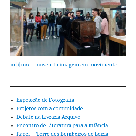
m|i|mo – museu da imagem em movimento
Exposição de Fotografia
Projetos com a comunidade
Debate na Livraria Arquivo
Encontro de Literatura para a Infância
Rapel – Torre dos Bombeiros de Leiria