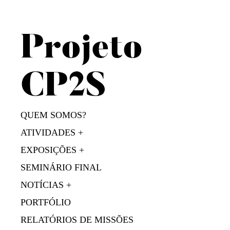
S
k
i
Projeto
p
t
o
CP2S
c
o
n
QUEM SOMOS?
t
ATIVIDADES
e
EXPOSIÇÕES
n
t
SEMINÁRIO FINAL
NOTÍCIAS
PORTFÓLIO
RELATÓRIOS DE MISSÕES