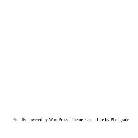
N
A
V
E
G
A
Ç
Proudly powered by WordPress
|
Theme: Gema Lite by
Pixelgrade
.
Ã
O