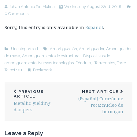
Johan Antonio Pin Molina
Wednesday August 22nd, 2018
0 Comments
Sorry, this entry is only available in
Español
.
Uncategorized
Amortiguación
,
Amortiguador
,
Amortiguador
de masa
,
Amortiguamiento de estructuras
,
Dispositivos de
amortiguamiento
,
Nuevas tecnologías
,
Péndulo
,
,
Terremotos
,
Torre
Taipei 101
Bookmark
PREVIOUS
NEXT ARTICLE
ARTICLE
(Español) Corazón de
Metallic-yielding
roca: núcleo de
dampers
hormigón
Leave a Reply