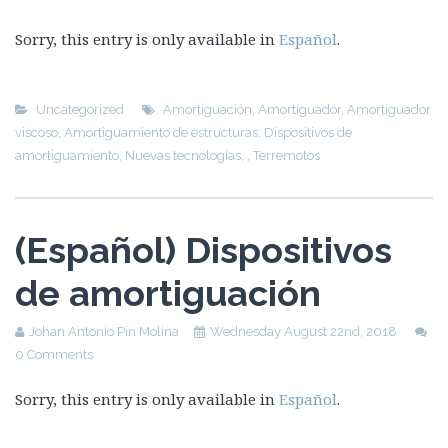
Sorry, this entry is only available in
Español
.
Uncategorized
Amortiguación
,
Amortiguador
,
Amortiguador
viscoso
,
Amortiguamiento de estructuras
,
Dispositivos de
amortiguamiento
,
Nuevas tecnologías
,
,
Terremotos
(Español) Dispositivos
de amortiguación
Johan Antonio Pin Molina
Wednesday August 22nd, 2018
0 Comments
Sorry, this entry is only available in
Español
.