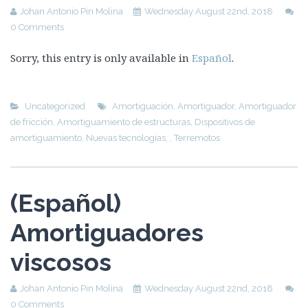
Johan Antonio Pin Molina
Wednesday August 22nd, 2018
0 Comments
Sorry, this entry is only available in
Español
.
Uncategorized
Amortiguación
,
Amortiguador
,
Amortiguador
de fricción
,
Amortiguamiento de estructuras
,
Dispositivos de
amortiguamiento
,
Nuevas tecnologías
,
,
Terremotos
(Español)
Amortiguadores
viscosos
Johan Antonio Pin Molina
Wednesday August 22nd, 2018
0 Comments