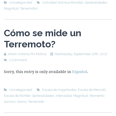
Uncategorized
Actividad Sísmica Mundial
,
Generalidades
,
Magnitud
,
Terremotos
Cómo se mide un
Terremoto?
Johan Antonio Pin Molina
Wednesday September 27th, 2017
1 Comment
Sorry, this entry is only available in
Español
.
Uncategorized
Escala de magnitudes
,
Escala de Mercalli
,
Escala de Richter
,
Generalidades
,
Intensidad
,
Magnitud
,
Momento
sísmico
,
Sismo
,
Terremoto