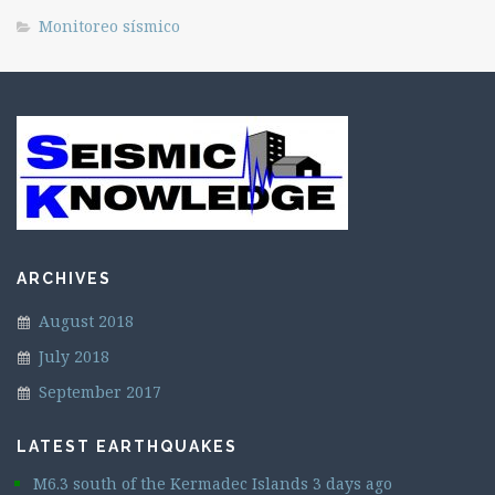
Monitoreo sísmico
ARCHIVES
August 2018
July 2018
September 2017
LATEST EARTHQUAKES
M6.3 south of the Kermadec Islands 3 days ago