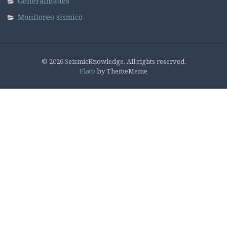
Generalidades
Monitoreo sísmico
© 2026 SeismicKnowledge. All rights reserved.
Flato
by ThemeMeme