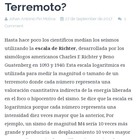
Terremoto?
Principales fallas tectónicas del planeta
La Falla de San Andreas
Johan Antonio Pin Molina
27 de September de 2017
1
Comment
Cinturón de Fuego del Pacífico
Lago Kivu
Hasta hace poco los científicos medían los seísmos
utilizando la
escala de Richter
, desarrollada por los
Zona del Rift de Baikal
sismólogos americanos Charles F. Richter y Beno
La falla de Suswa
Guatenberg en 1093 y 1940. Esta escala logarítmica es
Hacer frente a los terremotos
utilizada para medir la magnitud o tamaño de un
Riesgo Sísmico
terremoto donde cada número representa una
valoración cuantitativa indirecta de la energía liberada
Vulnerabilidad: Errores del pasado
en el foco o hipocentro del sismo. Se dice que la escala es
Apoyo de la Unión Europea en la Reducción de Riesgo de
logarítmica porque cada número representa una
Desastres
intensidad diez veces mayor que la anterior, Por
Chile como ejemplo de reducción de riesgo sísmico
ejemplo, un sismo de magnitud M4 sería 10 veces más
Resilencia en estructuras
grande y produciría un desplazamiento 10 veces mayor
Nuevas tecnologías