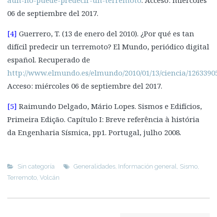
aun-no-puede-predecir-un-terremoto
. Acceso: miércoles
06 de septiembre del 2017.
[4]
Guerrero, T. (13 de enero del 2010). ¿Por qué es tan
difícil predecir un terremoto? El Mundo, periódico digital
español. Recuperado de
http://www.elmundo.es/elmundo/2010/01/13/ciencia/1263390
Acceso: miércoles 06 de septiembre del 2017.
[5]
Raimundo Delgado, Mário Lopes. Sismos e Edifícios,
Primeira Edição. Capítulo I: Breve referência à história
da Engenharia Sísmica, pp1. Portugal, julho 2008.
Sin categoría
Generalidades
,
Información general
,
Sismo
,
Terremoto
,
Volcán