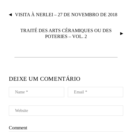
N
VISITA À NERLEI – 27 DE NOVEMBRO DE 2018
A
V
TRAITÉ DES ARTS CÉRAMIQUES OU DES
E
POTERIES – VOL. 2
G
A
Ç
Ã
O
D
DEIXE UM COMENTÁRIO
E
A
R
T
I
G
Comment
O