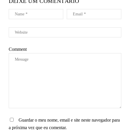
DEIXE UM COMENTÁRIO
E
A
R
T
I
G
O
Comment
S
Guardar o meu nome, email e site neste navegador para
a próxima vez que eu comentar.