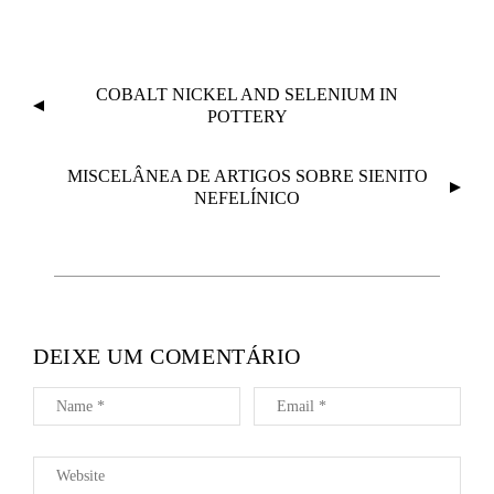
N
COBALT NICKEL AND SELENIUM IN
A
POTTERY
V
E
MISCELÂNEA DE ARTIGOS SOBRE SIENITO
G
NEFELÍNICO
A
Ç
Ã
O
D
DEIXE UM COMENTÁRIO
E
A
R
T
I