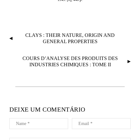
N
CLAYS : THEIR NATURE, ORIGIN AND
A
GENERAL PROPERTIES
V
E
COURS D’ANALYSE DES PRODUITS DES
G
INDUSTRIES CHIMIQUES : TOME II
A
Ç
Ã
O
D
DEIXE UM COMENTÁRIO
E
A
R
T