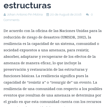
estructuras
Principales fallas tectónicas del planeta
La Falla de San Andreas
Johan Antonio Pin Molina
20 de August de 2018
0
Comments
Cinturón de Fuego del Pacífico
Lago Kivu
De acuerdo con la oficina de las Naciones Unidas para la
reducción de riesgo de desastres (UNISDR, 2002), la
Zona del Rift de Baikal
resiliencia es la capacidad de un sistema, comunidad o
La falla de Suswa
sociedad expuestos a una amenaza, para resistir,
Hacer frente a los terremotos
absorber, adaptarse y recuperarse de los efectos de la
Riesgo Sísmico
amenaza de manera eficaz, lo que incluye la
preservación y restauración de las estructuras y
Vulnerabilidad: Errores del pasado
funciones básicas. La resiliencia significa pues la
Apoyo de la Unión Europea en la Reducción de Riesgo de
capacidad de “resistir a” o “resurgir de” un evento. La
Desastres
resiliencia de una comunidad con respecto a los posibles
Chile como ejemplo de reducción de riesgo sísmico
eventos que resultan de una amenaza se determina por
Resilencia en estructuras
el grado en que esta comunidad cuenta con los recursos
Nuevas tecnologías