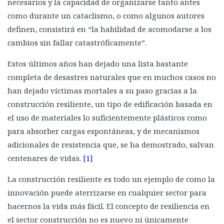
necesarios y la capacidad de organizarse tanto antes
Aisladores de base
como durante un cataclismo, o como algunos autores
definen, consistirá en “la habilidad de acomodarse a los
Rodamientos de caucho y plomo
cambios sin fallar catastróficamente”.
Sistema de aislamiento deslizante esférico
Estos últimos años han dejado una lista bastante
Sistema con cojinetes de aire
completa de desastres naturales que en muchos casos no
Sistema de placas oscilantes: Aislamiento de Alaska
han dejado víctimas mortales a su paso gracias a la
Sistema de aislador de base cinemático
construcción resiliente, un tipo de edificación basada en
Amortiguamiento en estructuras
el uso de materiales lo suficientemente plásticos como
Dispositivos de amortiguación
para absorber cargas espontáneas, y de mecanismos
adicionales de resistencia que, se ha demostrado, salvan
Amortiguadores viscosos
centenares de vidas.
[1]
Amortiguadores de fricción
La construcción resiliente es todo un ejemplo de como la
Amortiguadores de deformación o de rendimiento metálico
innovación puede aterrizarse en cualquier sector para
El poder del péndulo: Amortiguador de masa sintonizado
hacernos la vida más fácil. El concepto de resiliencia en
Corazón de roca: núcleo de hormigón
el sector construcción no es nuevo ni únicamente