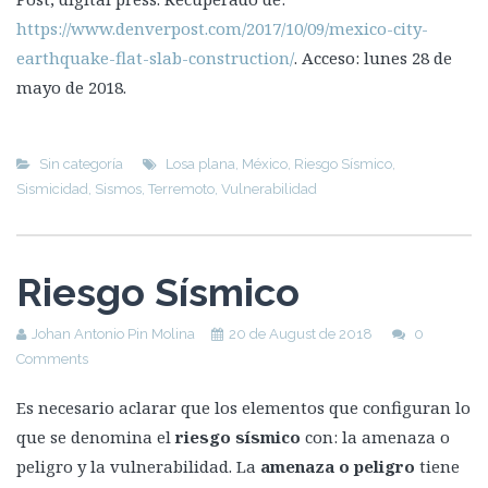
https://www.denverpost.com/2017/10/09/mexico-city-
earthquake-flat-slab-construction/
. Acceso: lunes 28 de
mayo de 2018.
Sin categoría
Losa plana
,
México
,
Riesgo Sísmico
,
Sismicidad
,
Sismos
,
Terremoto
,
Vulnerabilidad
Riesgo Sísmico
Johan Antonio Pin Molina
20 de August de 2018
0
Comments
Es necesario aclarar que los elementos que configuran lo
que se denomina el
riesgo sísmico
con: la amenaza o
peligro y la vulnerabilidad. La
amenaza o peligro
tiene