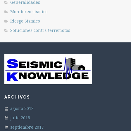
Generalidades
Monitoreo sísmico
Riesgo Sísmico
Soluciones contra terremotos
ARCHIVOS
agosto 2018
julio 2018
septiembre 2017