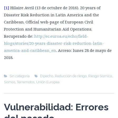
[1]
Hilaire Avril (13 de octubre de 2016). 20 years of
Disaster Risk Reduction in Latin America and the
Caribbean. Official web-page of European Civil
Protection and Humanitarian Aid Operations.
Recuperado de:
http://ec.euroa.eu/echo/field-
blogs/stories/20-years-disaster-risk-reduction-latin-
america-and-caribbean_en
. Acceso: lunes 28 de mayo de
2018.
Sin categoría
Dipecho
,
Reducción de riesgo
,
Riesgo Sísmico
,
Sismos
,
Terremotos
,
Unión Europea
Vulnerabilidad: Errores