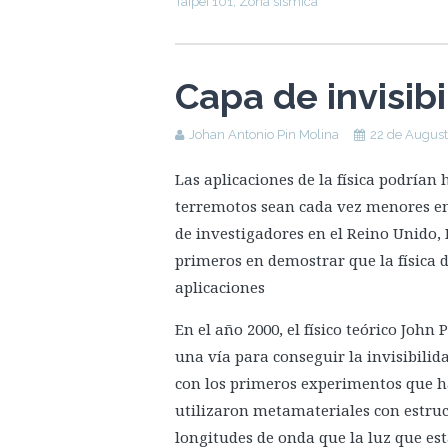
Taipei 101
,
Zona sísmica
Capa de invisib
Johan Antonio Pin Molina
22 de August
Las aplicaciones de la física podrían
terremotos sean cada vez menores en 
de investigadores en el Reino Unido, I
primeros en demostrar que la física d
aplicaciones
En el año 2000, el físico teórico John
una vía para conseguir la invisibilid
con los primeros experimentos que ha
utilizaron metamateriales con estru
longitudes de onda que la luz que es