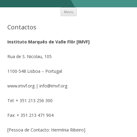
Skip to content
Desafios do desenvolvimento Cabo
Mais um site Sites IPLEIRIA
Menu
Verde
Contactos
Instituto Marquês de Valle Flôr [IMVF]
Rua de S. Nicolau, 105
1100-548 Lisboa – Portugal
www.imvf.org | info@imvf.org
Tel: + 351 213 256 300
Fax: + 351 213 471 904
[Pessoa de Contacto: Hermínia Ribeiro]