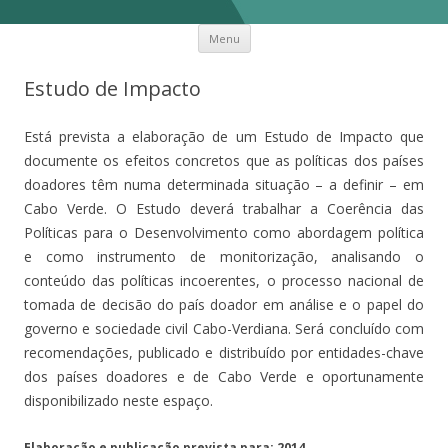
Skip to content
Desafios do desenvolvimento Cabo
Mais um site Sites IPLEIRIA
Menu
Verde
Estudo de Impacto
Está prevista a elaboração de um Estudo de Impacto que
documente os efeitos concretos que as políticas dos países
doadores têm numa determinada situação – a definir – em
Cabo Verde. O Estudo deverá trabalhar a Coerência das
Políticas para o Desenvolvimento como abordagem política
e como instrumento de monitorização, analisando o
conteúdo das políticas incoerentes, o processo nacional de
tomada de decisão do país doador em análise e o papel do
governo e sociedade civil Cabo-Verdiana. Será concluído com
recomendações, publicado e distribuído por entidades-chave
dos países doadores e de Cabo Verde e oportunamente
disponibilizado neste espaço.
Elaboração e publicação prevista para: 2014