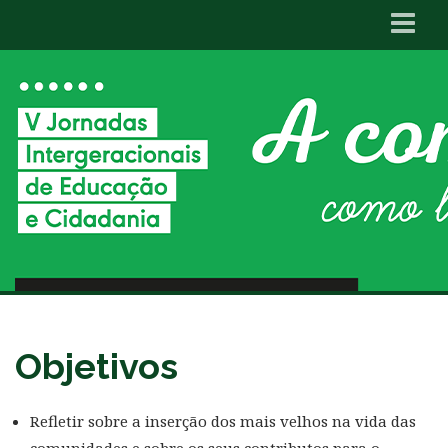
Apresentação
Objetivos
Organização
Programa
Parceiros
Inscrição
Repositório
Contactos
Edições Anteriores
1ª Edição
2ª Edição
Objetivos
3ª Edição
4ª Edição
Refletir sobre a inserção dos mais velhos na vida das