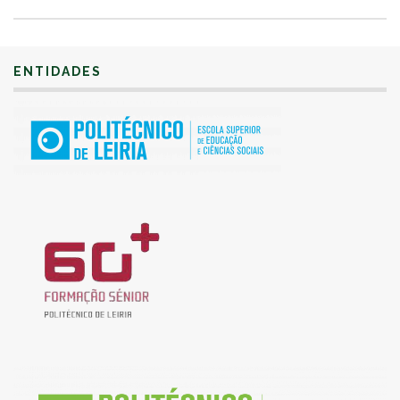
ENTIDADES