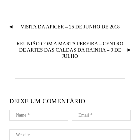
N
VISITA DA APICER – 25 DE JUNHO DE 2018
A
V
REUNIÃO COM A MARTA PEREIRA – CENTRO
E
DE ARTES DAS CALDAS DA RAINHA – 9 DE
G
JULHO
A
Ç
Ã
O
D
DEIXE UM COMENTÁRIO
E
A
R
T
I