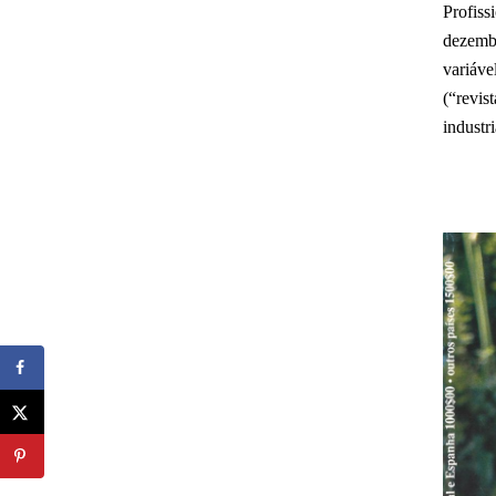
Profis
dezembr
variáve
(“revis
industri