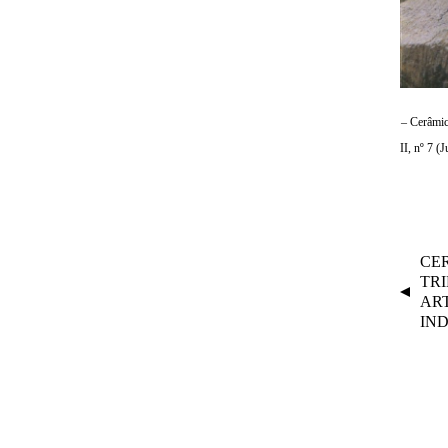
– Cerâmica
II, nº 7 
N
CER
A
TR
V
ART
IN
E
G
A
Ç
Ã