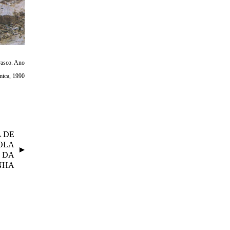
Frasco. Ano
mica, 1990
A DE
OLA
 DA
NHA