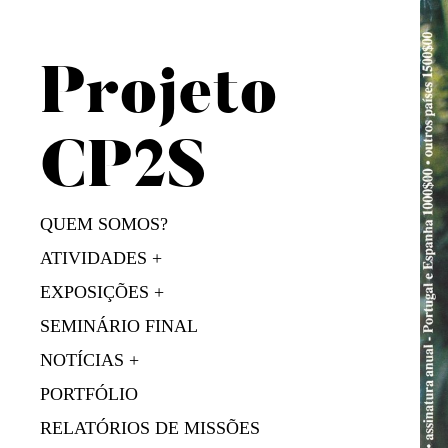
S
k
i
Projeto
p
t
o
CP2S
c
o
n
QUEM SOMOS?
t
ATIVIDADES
e
EXPOSIÇÕES
n
t
SEMINÁRIO FINAL
NOTÍCIAS
PORTFÓLIO
RELATÓRIOS DE MISSÕES