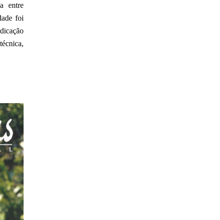
a entre
dade foi
ndicação
técnica,