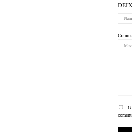
O
DEI
D
E
A
R
Comme
T
I
G
O
S
Gu
comenta