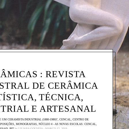
ÂMICAS : REVISTA
STRAL DE CERÂMICA
ÍSTICA, TÉCNICA,
TRIAL E ARTESANAL
E UM CERAMISTA INDUSTRIAL (1880-1980)"
,
CENCAL
,
CENTRO DE
POSIÇÕES
,
MONOGRAFIAS
,
NÚCLEO 4 - AS NOVAS ESCOLAS: CENCAL,
ESAD, IPT
by
LILIANA GOUVEIA
MARÇO 12, 2019