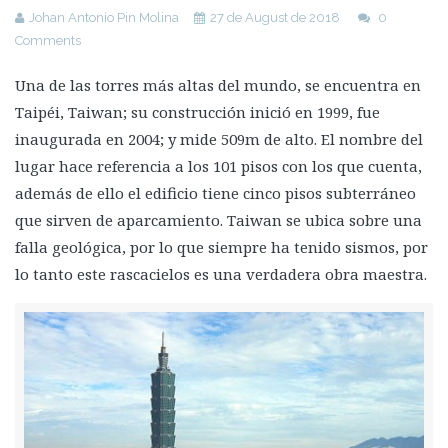
Johan Antonio Pin Molina
27 de August de 2018
0
Principales fallas tectónicas del planeta
Comments
La Falla de San Andreas
Una de las torres más altas del mundo, se encuentra en
Cinturón de Fuego del Pacífico
Taipéi, Taiwan; su construcción inició en 1999, fue
Lago Kivu
inaugurada en 2004; y mide 509m de alto. El nombre del
Zona del Rift de Baikal
lugar hace referencia a los 101 pisos con los que cuenta,
además de ello el edificio tiene cinco pisos subterráneo
La falla de Suswa
que sirven de aparcamiento. Taiwan se ubica sobre una
Hacer frente a los terremotos
falla geológica, por lo que siempre ha tenido sismos, por
Riesgo Sísmico
lo tanto este rascacielos es una verdadera obra maestra.
Vulnerabilidad: Errores del pasado
Apoyo de la Unión Europea en la Reducción de Riesgo de
Desastres
Chile como ejemplo de reducción de riesgo sísmico
Resilencia en estructuras
Nuevas tecnologías