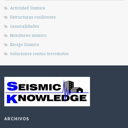
Actividad Sísmica
Estructuras resilientes
Generalidades
Monitoreo sísmico
Riesgo Sísmico
Soluciones contra terremotos
ARCHIVOS