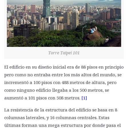
Aisladores de base
Rodamientos de caucho y plomo
Sistema de aislamiento deslizante esférico
Sistema con cojinetes de aire
Sistema de placas oscilantes: Aislamiento de Alaska
Torre Taipei 101
Sistema de aislador de base cinemático
Amortiguamiento en estructuras
El edificio en su diseño inicial era de 88 pisos en principio
Dispositivos de amortiguación
pero como no entraba entre los más altos del mundo, se
incrementó a 100 pisos con 488 metros de altura, pero
Amortiguadores viscosos
como ninguno edificio llegaba a los 500 metros, se
Amortiguadores de fricción
aumentó a 101 pisos con 508 metros.
[1]
Amortiguadores de deformación o de rendimiento metálico
La resistencia de la estructura del edificio se basa en 8
El poder del péndulo: Amortiguador de masa sintonizado
columnas laterales, y 16 columnas centrales. Estas
Corazón de roca: núcleo de hormigón
últimas forman una mega estructura por donde pasa el