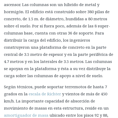
Capa de invisibilidad sísmica
ascensor. Las columnas son un híbrido de metal y
Materiales novedosos
hormigón. El edificio está construido sobre 380 pilas de
concreto, de 1.5 m. de diámetro, hundidas a 80 metros
Aleaciones de memoria de forma
sobre el suelo. Por si fuera poco, además de las 8 super-
Biomateriales
columnas base, cuenta con otras 36 de soporte. Para
Cartón
distribuir la carga del edificio, los ingenieros
Bricker
construyeron una plataforma de concreto en la parte
central de 3.5 metro de espesor y en la parte periférica de
Refuerzo con fibras
4.7 metros y en los laterales de 3.5 metros. Las columnas
Envolturas con fibras de carbono
se apoyan en la plataforma y ésta a su vez distribuye la
Papel tapiz sísmico
carga sobre las columnas de apoyo a nivel de suelo.
Superando las dificultades sísmicas
Según técnicos, puede soportar terremotos de hasta 7
La Torre Latinoamericana.
grados en la
escala de Richter
y vientos de más de 450
La Torre Ejecutiva Pemex
km/h. La importante capacidad de absorción de
U.S. Bank Tower
movimiento de masas en esta estructura, reside en un
amortiguador de masa
ubicado entre los pisos 92 y 88,
Torre Mayor