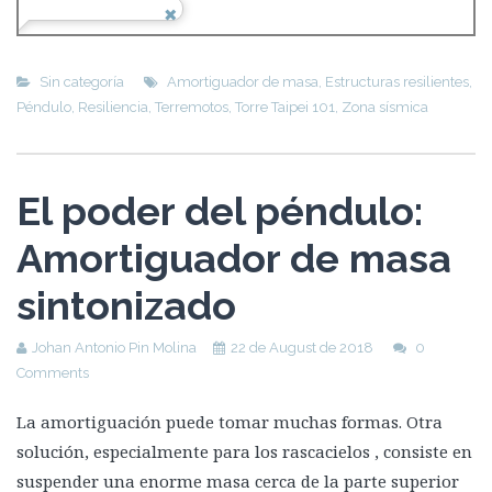
Sin categoría
Amortiguador de masa
,
Estructuras resilientes
,
Péndulo
,
Resiliencia
,
Terremotos
,
Torre Taipei 101
,
Zona sísmica
El poder del péndulo:
Amortiguador de masa
sintonizado
Johan Antonio Pin Molina
22 de August de 2018
0
Comments
La amortiguación puede tomar muchas formas. Otra
solución, especialmente para los rascacielos , consiste en
suspender una enorme masa cerca de la parte superior