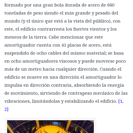
formado por una gran bola dorada de acero de 680
La Torre Taipei 101
toneladas de peso siendo el más grande y pesado del
Torre Titanium, La Portada
mundo (y el único que está a la vista del público), con
La Gran Torre Santiago
este, el edificio contrarresta los fuertes vientos y los
meneos de la tierra. Cabe mencionar que este
amortiguador cuenta con 41 placas de acero, está
suspendido de ocho cables del mismo material; se basa
en ocho amortiguadores viscosos y puede moverse poco
más de un metro hacia cualquier dirección. Cuando el
edificio se mueve en una dirección el amortiguador lo
impulsa en dirección contraria, absorbiendo la energía
de movimiento, sirviendo de contrapeso mecánico de las
vibraciones, limitándolas y estabilizando el edificio.
[1,
2]