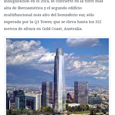
inauguración en el 2014, se convierte en la torre más
Aisladores de base
alta de Iberoamérica y el segundo edificio
multifuncional más alto del hemisferio sur, sólo
Rodamientos de caucho y plomo
superada por la Q1 Tower, que se eleva hasta los 322
Sistema de aislamiento deslizante esférico
metros de altura en Gold Coast, Australia.
Sistema con cojinetes de aire
Sistema de placas oscilantes: Aislamiento de Alaska
Sistema de aislador de base cinemático
Amortiguamiento en estructuras
Dispositivos de amortiguación
Amortiguadores viscosos
Amortiguadores de fricción
Amortiguadores de deformación o de rendimiento metálico
El poder del péndulo: Amortiguador de masa sintonizado
Corazón de roca: núcleo de hormigón