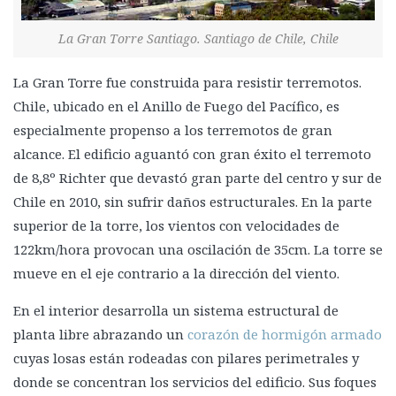
Capa de invisibilidad sísmica
Materiales novedosos
La Gran Torre Santiago. Santiago de Chile, Chile
Aleaciones de memoria de forma
La Gran Torre fue construida para resistir terremotos.
Biomateriales
Chile, ubicado en el Anillo de Fuego del Pacífico, es
Cartón
especialmente propenso a los terremotos de gran
alcance. El edificio aguantó con gran éxito el terremoto
Bricker
de 8,8º Richter que devastó gran parte del centro y sur de
Refuerzo con fibras
Chile en 2010, sin sufrir daños estructurales. En la parte
Envolturas con fibras de carbono
superior de la torre, los vientos con velocidades de
Papel tapiz sísmico
122km/hora provocan una oscilación de 35cm. La torre se
Superando las dificultades sísmicas
mueve en el eje contrario a la dirección del viento.
La Torre Latinoamericana.
En el interior desarrolla un sistema estructural de
La Torre Ejecutiva Pemex
planta libre abrazando un
corazón de hormigón armado
cuyas losas están rodeadas con pilares perimetrales y
U.S. Bank Tower
donde se concentran los servicios del edificio. Sus foques
Torre Mayor