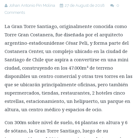
Johan Antonio Pin Molina
27 de August de 2018
0
Principales fallas tectónicas del planeta
Comments
La Falla de San Andreas
La Gran Torre Santiago, originalmente conocida como
Cinturón de Fuego del Pacífico
Torre Gran Costanera, fue diseñada por el arquitecto
Lago Kivu
argentino-estadounidense César Peli, y forma parte del
Zona del Rift de Baikal
Costanera Center, un complejo ubicado en la ciudad de
Santiago de Chile que aspira a convertirse en una mini
La falla de Suswa
ciudad, construyendo en los 47.000m² de terreno
Hacer frente a los terremotos
disponibles un centro comercial y otras tres torres en las
Riesgo Sísmico
que se ubicarán principalmente oficinas, pero también
Vulnerabilidad: Errores del pasado
supermercados, tiendas, restaurantes, 2 hoteles cinco
Apoyo de la Unión Europea en la Reducción de Riesgo de
estrellas, estacionamiento, un helipuerto, un parque en
Desastres
altura, un centro médico y espacios de ocio.
Chile como ejemplo de reducción de riesgo sísmico
Con 300m sobre nivel de suelo, 64 plantas en altura y 6
Resilencia en estructuras
de sótano, la Gran Torre Santiago, luego de su
Nuevas tecnologías