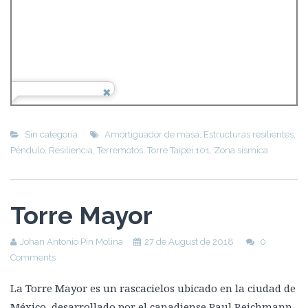
Sin categoría
Amortiguador de masa
,
Estructuras resilientes
,
Péndulo
,
Resiliencia
,
Terremotos
,
Torre Taipei 101
,
Zona sísmica
Torre Mayor
Johan Antonio Pin Molina
27 de August de 2018
0
Comments
La Torre Mayor es un rascacielos ubicado en la ciudad de
México, desarrollado por el canadiense Paul Reichmann.