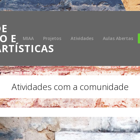
DE
O E
MIAA
Projetos
Atividades
Aulas Abertas
RTÍSTICAS
Atividades com a comunidade