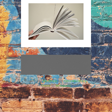
Powered by
WordPress
and
Tetris WordPress
Theme
by
WPExplorer