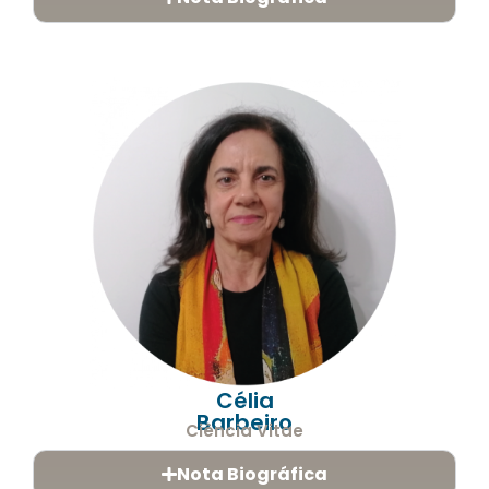
Célia
Barbeiro
Ciência Vitae
Nota Biográfica