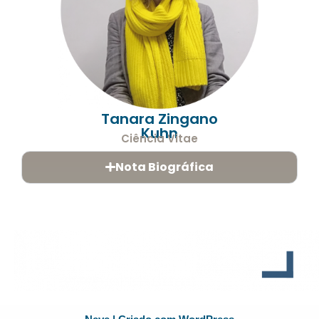
Tanara Zingano
Kuhn
Ciência Vitae
Nota Biográfica