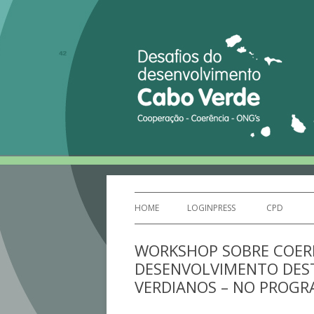
Mais um site Sites IPLEIRIA
Desafios do desenv
HOME
LOGINPRESS
CPD
WORKSHOP SOBRE COERÊ
DESENVOLVIMENTO DES
VERDIANOS – NO PROG