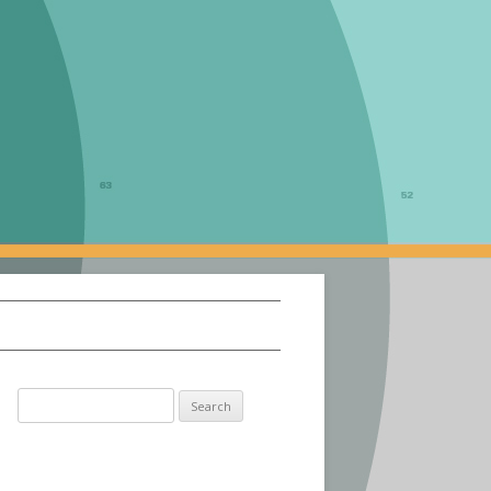
Search
for: