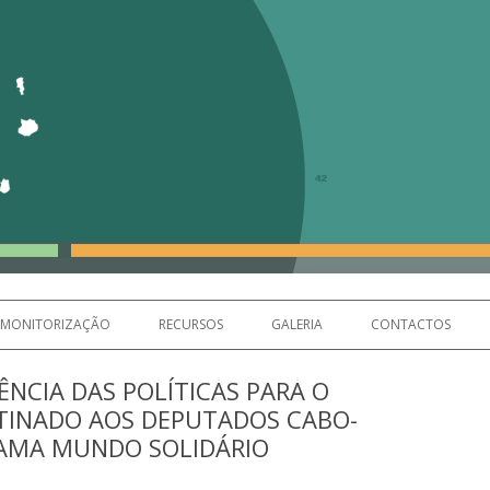
Skip to content
olvimento Cabo Verde
MONITORIZAÇÃO
RECURSOS
GALERIA
CONTACTOS
NCIA DAS POLÍTICAS PARA O
TINADO AOS DEPUTADOS CABO-
RAMA MUNDO SOLIDÁRIO