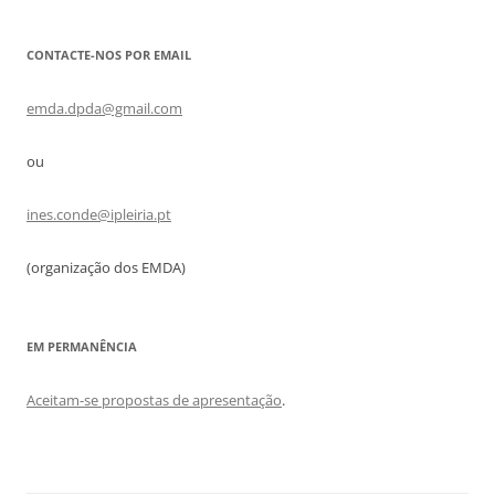
CONTACTE-NOS POR EMAIL
emda.dpda@gmail.com
ou
ines.conde@ipleiria.pt
(organização dos EMDA)
EM PERMANÊNCIA
Aceitam-se propostas de apresentação
.