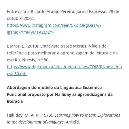
Entrevista a Ricardo Araújo Pereira, Jornal Expresso, 28 de
outubro 2022,
https://www.instagram.com/reel/CkQlORgOaTA/?
igshid=YmMyMTA2M2Y=
Barros, E. (2010) ​Entrevista a José Morais, Níveis de
referência para melhorar a aprendizagem da leitura e da
escrita, Noesis, n.º 80,
https://www.dge.mec.pt/sites/default/files/CDIE/RNoesis/no
esis80.pdf
.
Abordagem do modelo da Linguística Sistémico
Funcional proposto por Halliday às aprendizagens da
literacia
Halliday, M. A. K. (1975).
Learning how to mean: Explorations
in the development of language
. Arnold.​