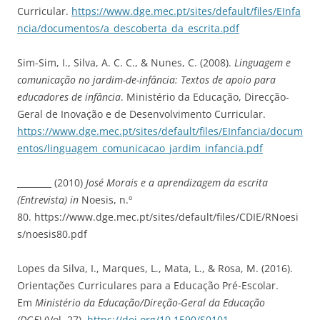
Curricular.
https://www.dge.mec.pt/sites/default/files/EInfa
ncia/documentos/a_descoberta_da_escrita.pdf
Sim-Sim, I., Silva, A. C. C., & Nunes, C. (2008).
Linguagem e
comunicação no jardim-de-infância: Textos de apoio para
educadores de infância
. Ministério da Educação, Direcção-
Geral de Inovação e de Desenvolvimento Curricular.
https://www.dge.mec.pt/sites/default/files/EInfancia/docum
entos/linguagem_comunicacao_jardim_infancia.pdf
________ (2010)
José Morais e a aprendizagem da escrita
(Entrevista) in
Noesis, n.º
80. https://www.dge.mec.pt/sites/default/files/CDIE/RNoesi
s/noesis80.pdf​
Lopes da Silva, I., Marques, L., Mata, L., & Rosa, M. (2016).
Orientações Curriculares para a Educação Pré-Escolar.
Em
Ministério da Educação/Direção-Geral da Educação
(DGE)
(Vol. 27).
https://doi.org/10.1590/S0101-