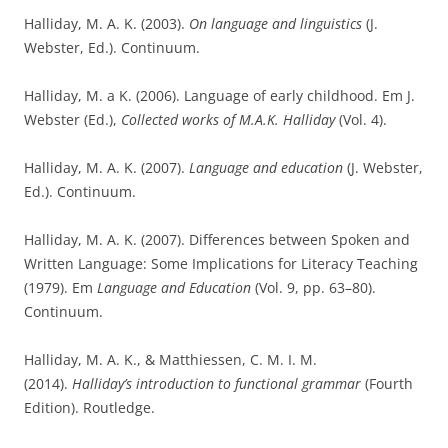
Halliday, M. A. K. (2003).
On language and linguistics
(J.
Webster, Ed.). Continuum.​
Halliday, M. a K. (2006). Language of early childhood. Em J.
Webster (Ed.),
Collected works of M.A.K. Halliday
(Vol. 4).​
Halliday, M. A. K. (2007).
Language and education
(J. Webster,
Ed.). Continuum.​
Halliday, M. A. K. (2007). Differences between Spoken and
Written Language: Some Implications for Literacy Teaching
(1979). Em
Language
and
Education
(Vol. 9, pp. 63–80).
Continuum.​
Halliday, M. A. K., & Matthiessen, C. M. I. M.
(2014).
Halliday’s introduction to functional grammar
(Fourth
Edition). Routledge.​