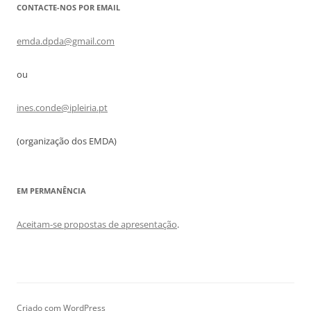
CONTACTE-NOS POR EMAIL
emda.dpda@gmail.com
ou
ines.conde@ipleiria.pt
(organização dos EMDA)
EM PERMANÊNCIA
Aceitam-se propostas de apresentação
.
Criado com WordPress